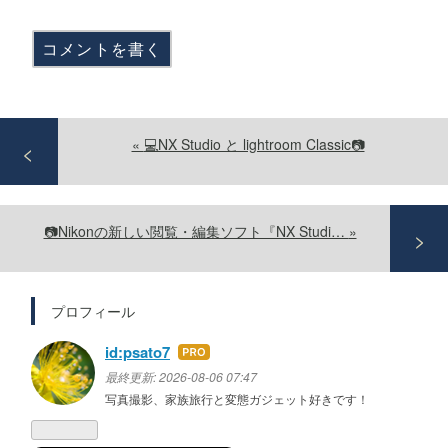
コメントを書く
«
💻NX Studio と lightroom Classic📷
📷Nikonの新しい閲覧・編集ソフト『NX Studi…
»
プロフィール
id:psato7
はて
なブ
最終更新:
2026-08-06 07:47
ログ
写真撮影、家族旅行と変態ガジェット好きです！
Pro