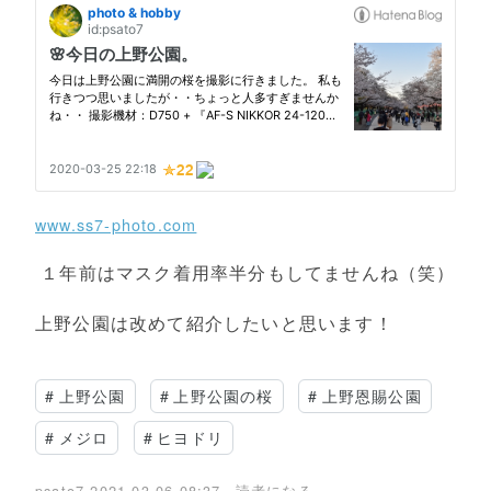
www.ss7-photo.com
１年前はマスク着用率半分もしてませんね（笑）
上野公園は改めて紹介したいと思います！
#
上野公園
#
上野公園の桜
#
上野恩賜公園
#
メジロ
#
ヒヨドリ
psato7
2021-03-06 08:37
読者になる