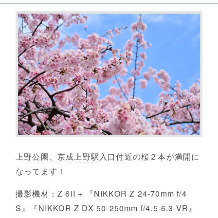
上野公園、
京成上野駅
入口付近の桜２本が満開に
なってます！
撮影機材：Z 6II + 『
NIKKOR
Z 24-70mm f/4
S』『
NIKKOR
Z DX 50-250mm f/4.5-6.3
VR
』