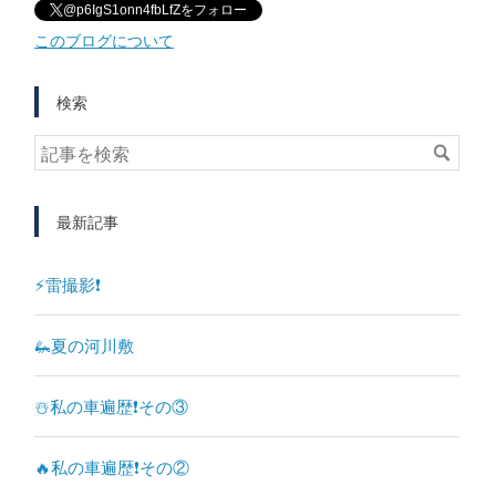
@p6IgS1onn4fbLfZをフォロー
このブログについて
検索
最新記事
⚡️雷撮影❗️
🦗夏の河川敷
☃️私の車遍歴❗️その③
🔥私の車遍歴❗️その②